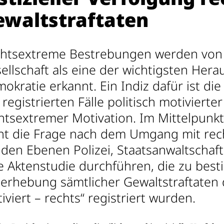
ewaltstraftaten
htsextreme Bestrebungen werden von V
ellschaft als eine der wichtigsten Her
okratie erkannt. Ein Indiz dafür ist d
 registrierten Fälle politisch motivierte
htsextremer Motivation. Im Mittelpunkt
ht die Frage nach dem Umgang mit rec
 den Ebenen Polizei, Staatsanwaltschaf
e Aktenstudie durchführen, die zu bes
lerhebung sämtlicher Gewaltstraftaten da
iviert – rechts“ registriert wurden.