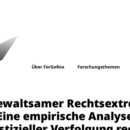
Über ForGeRex
Forschungsthemen
ewaltsamer Rechtsextr
Eine empirische Analyse
stizieller Verfolgung r