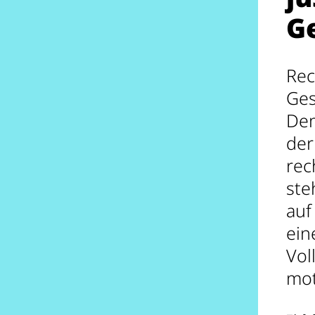
G
Rec
Ges
Dem
der
rec
ste
auf
ein
Vol
mot