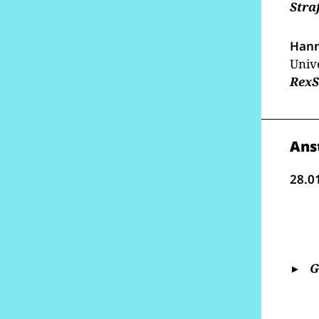
Stra
Hann
Univ
RexS
Ans
28.01
G