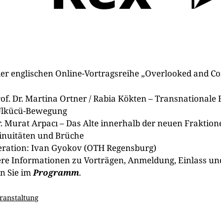
 der englischen Online-Vortragsreihe „Overlooked and Co
of. Dr. Martina Ortner / Rabia Kökten – Transnational
Ülkücü-Bewegung
. Murat Arpacı – Das Alte innerhalb der neuen Fraktion
inuitäten und Brüche
ration: Ivan Gyokov (OTH Regensburg)
re Informationen zu Vorträgen, Anmeldung, Einlass und
en Sie im
Programm
.
tegorien
ranstaltung