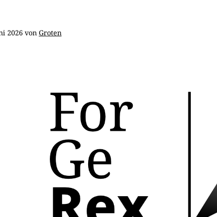
ni 2026
von
Groten